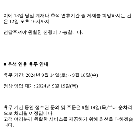
이에
13
일 당일 게재나 추석 연휴기간 중 게재를 희망하시는 건
은
12
일 오후
16
시까지
전달주셔야 원활한 진행이 가능합니다
.
■
추석 연휴 휴무 안내
휴무 기간
: 2024
년
9
월
14
일
(
토
) ~ 9
월
18
일
(
수
)
정상 영업 재개
: 2024
년
9
월
19
일
(
목
)
휴무 기간 동안 접수된 문의 및 주문은
9
월
19
일
(
목
)
부터 순차적
으로 처리될 예정입니다
.
고객 여러분께 원활한 서비스를 제공하기 위해 최선을 다하겠습
니다
.