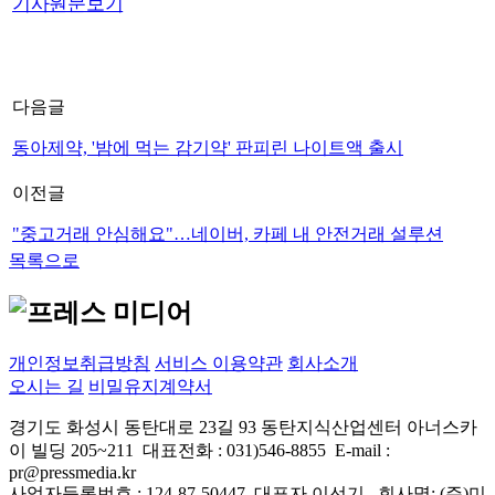
기사원문보기
다음글
동아제약, '밤에 먹는 감기약' 판피린 나이트액 출시
이전글
"중고거래 안심해요"…네이버, 카페 내 안전거래 설루션
목록으로
프레스미디어 AI 상담
실시간 응답 가능
개인정보취급방침
서비스 이용약관
회사소개
오시는 길
비밀유지계약서
경기도 화성시 동탄대로 23길 93 동탄지식산업센터 아너스카
이 빌딩 205~211 대표전화 : 031)546-8855 E-mail :
pr@pressmedia.kr
사업자등록번호 : 124-87-50447 대표자 이선기 회사명: (주)미