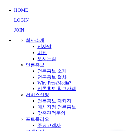
프레스미디어 AI 상담
실시간 응답 가능
HOME
LOGIN
JOIN
회사소개
인사말
비전
오시는길
언론홍보
언론홍보 소개
언론홍보 절차
Why PressMedia?
언론홍보 참고사례
서비스신청
언론홍보 패키지
매체지정 언론홍보
맞춤견적문의
포트폴리오
주요고객사