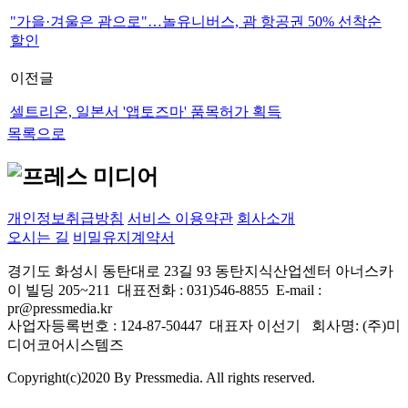
"가을·겨울은 괌으로"…놀유니버스, 괌 항공권 50% 선착순
할인
이전글
셀트리온, 일본서 '앱토즈마' 품목허가 획득
목록으로
프레스미디어 AI 상담
실시간 응답 가능
개인정보취급방침
서비스 이용약관
회사소개
오시는 길
비밀유지계약서
경기도 화성시 동탄대로 23길 93 동탄지식산업센터 아너스카
이 빌딩 205~211 대표전화 : 031)546-8855 E-mail :
pr@pressmedia.kr
사업자등록번호 : 124-87-50447 대표자 이선기 회사명: (주)미
디어코어시스템즈
Copyright(c)2020 By Pressmedia. All rights reserved.