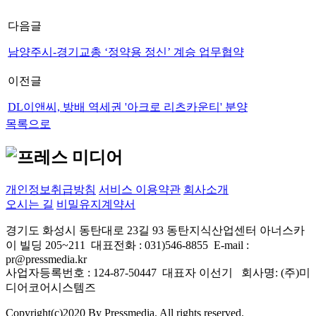
다음글
남양주시-경기교총 ‘정약용 정신’ 계승 업무협약
이전글
DL이앤씨, 방배 역세권 '아크로 리츠카운티' 분양
목록으로
프레스미디어 AI 상담
실시간 응답 가능
개인정보취급방침
서비스 이용약관
회사소개
오시는 길
비밀유지계약서
경기도 화성시 동탄대로 23길 93 동탄지식산업센터 아너스카
이 빌딩 205~211 대표전화 : 031)546-8855 E-mail :
pr@pressmedia.kr
사업자등록번호 : 124-87-50447 대표자 이선기 회사명: (주)미
디어코어시스템즈
Copyright(c)2020 By Pressmedia. All rights reserved.