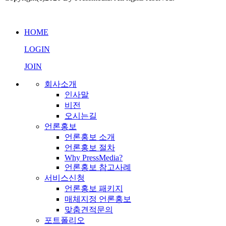
프레스미디어 AI 상담
실시간 응답 가능
HOME
LOGIN
JOIN
회사소개
인사말
비전
오시는길
언론홍보
언론홍보 소개
언론홍보 절차
Why PressMedia?
언론홍보 참고사례
서비스신청
언론홍보 패키지
매체지정 언론홍보
맞춤견적문의
포트폴리오